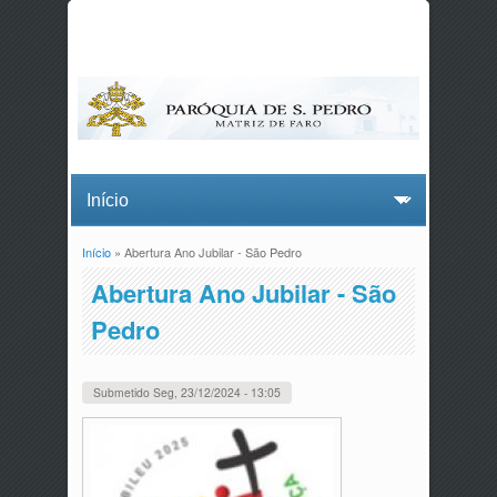
Início
» Abertura Ano Jubilar - São Pedro
Está aqui
Abertura Ano Jubilar - São
Pedro
Submetido
Seg, 23/12/2024 - 13:05