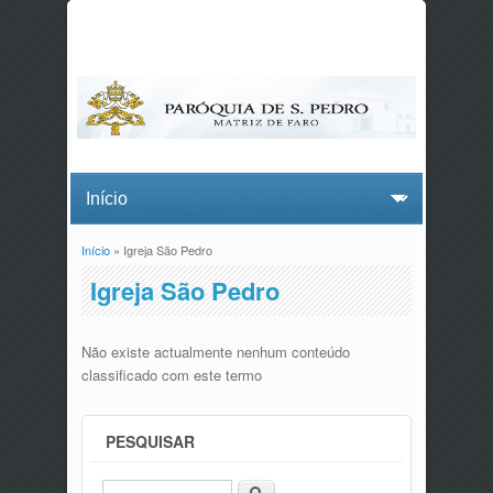
Início
» Igreja São Pedro
Está aqui
Igreja São Pedro
Não existe actualmente nenhum conteúdo
classificado com este termo
PESQUISAR
Procurar